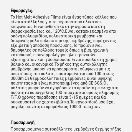
Εφαρμογές:
Το Hot Melt Adhesive Films είναι ένας τύπος κόλλας που
είναι κατάλληλος για τα περισσότερα υλικά και
επιφάνειες.Είναι ανθεκτικό στην υγρασία και στη
θερμοκρασία έως και 120°C.Είναι κατασκευασμένο από
σκόνη πολυαμιδίου, πολυεστερική μεμβράνη και
διαφανές ρολό πολυεστερικής μεμβράνης, παρέχοντας
εξαιρετική απόδοση πρόσφυσης.Το προϊόν είναι
δημοφιλές σε πολλούς τομείς όπως η βιομηχανική
κατασκευή, η συναρμολόγηση ηλεκτρονικών
εξαρτημάτων και η συσκευασία.Είναι εύκολο στη χρήση,
βολικό και οικονομικό.Το μήκος της αυτοκόλλητης
μεμβράνης μπορεί να προσαρμοστεί σύμφωνα με τις
απαιτήσεις του πελάτη, που κυμαίνεται από 100m έως
3000m.Οι θερμοκολλητικές μεμβράνες είναι υψηλής
ποιότητας και είναι πιστοποιημένες από CE SGS.Οι
πελάτες μπορούν να αγοράσουν τα προϊόντα με ελάχιστη
ποσότητα παραγγελίας 100 τεμάχια και όρους πληρωμής
T/T.Ο χρόνος παράδοσης είναι 5-15 ημέρες και θα
συσκευαστεί σε χαρτοκιβώτια.Το εργοστάσιό μας έχει
μεγάλη ικανότητα προμήθειας 10000 τεμαχίων.
Προσαρμογή:
Προσαρμοσμένες αυτοκόλλητες μεμβράνες θερμής τήξης