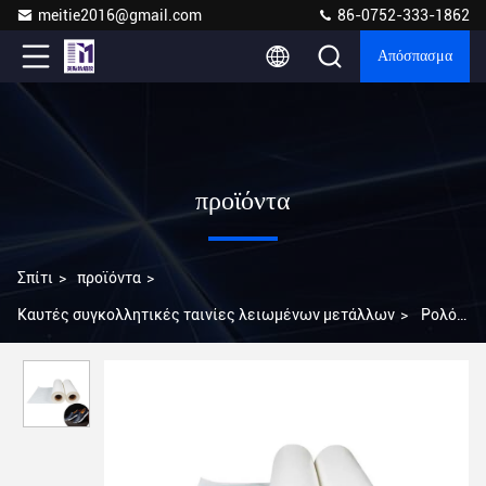
meitie2016@gmail.com
86-0752-333-1862
Απόσπασμα
προϊόντα
Σπίτι
>
προϊόντα
>
Καυτές συγκολλητικές ταινίες λειωμένων μετάλλων
>
Ρολό
με διαφανές πολυεστερικό φιλμ υψηλής κόλλας με καλή χημική
αντοχή