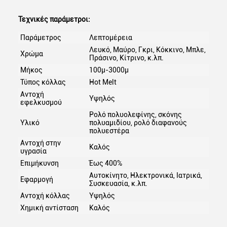
Τεχνικές παράμετροι:
Παράμετρος
Λεπτομέρεια
Λευκό, Μαύρο, Γκρι, Κόκκινο, Μπλε,
Χρώμα
Πράσινο, Κίτρινο, κ.λπ.
Μήκος
100μ-3000μ
Τύπος κόλλας
Hot Melt
Αντοχή
Υψηλός
εφελκυσμού
Ρολό πολυολεφίνης, σκόνης
Υλικό
πολυαμιδίου, ρολό διαφανούς
πολυεστέρα
Αντοχή στην
Καλός
υγρασία
Επιμήκυνση
Έως 400%
Αυτοκίνητο, Ηλεκτρονικά, Ιατρικά,
Εφαρμογή
Συσκευασία, κ.λπ.
Αντοχή κόλλας
Υψηλός
Χημική αντίσταση
Καλός