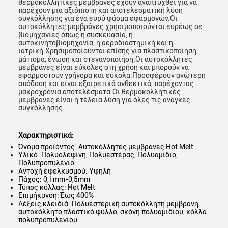
θερμοκολλητικές μεμβράνες έχουν αναπτυχθεί για να
παρέχουν μια αξιόπιστη και αποτελεσματική λύση
συγκόλλησης για ένα ευρύ φάσμα εφαρμογών.Οι
αυτοκόλλητες μεμβράνες χρησιμοποιούνται ευρέως σε
βιομηχανίες όπως η συσκευασία, η
αυτοκινητοβιομηχανία, η αεροδιαστημική και η
ιατρική.Χρησιμοποιούνται επίσης για πλαστικοποίηση,
μάτισμα, ένωση και στεγανοποίηση.Οι αυτοκόλλητες
μεμβράνες είναι εύκολες στη χρήση και μπορούν να
εφαρμοστούν γρήγορα και εύκολα.Προσφέρουν ανώτερη
απόδοση και είναι εξαιρετικά ανθεκτικά, παρέχοντας
μακροχρόνια αποτελέσματα.Οι θερμοκολλητικές
μεμβράνες είναι η τέλεια λύση για όλες τις ανάγκες
συγκόλλησης.
Χαρακτηριστικά:
Όνομα προϊόντος: Αυτοκόλλητες μεμβράνες Hot Melt
Υλικό: Πολυολεφίνη, Πολυεστέρας, Πολυαμίδιο,
Πολυπροπυλένιο
Αντοχή εφελκυσμού: Υψηλή
Πάχος: 0,1mm-0,5mm
Τύπος κόλλας: Hot Melt
Επιμήκυνση: Έως 400%
Λέξεις κλειδιά: Πολυεστερική αυτοκόλλητη μεμβράνη,
αυτοκόλλητο πλαστικό φύλλο, σκόνη πολυαμιδίου, κόλλα
πολυπροπυλενίου