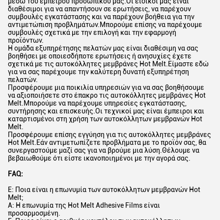
μέσω του έμπειρου προσωπικού μας.Οι ειδικοί μας είναι
διαθέσιμοι για να απαντήσουν σε ερωτήσεις, να παρέχουν
συμβουλές εγκατάστασης και να παρέχουν βοήθεια για την
αντιμετώπιση προβλημάτων.Μπορούμε επίσης να παρέχουμε
συμβουλές σχετικά με την επιλογή και την εφαρμογή
προϊόντων.
Η ομάδα εξυπηρέτησης πελατών μας είναι διαθέσιμη να σας
βοηθήσει με οποιεσδήποτε ερωτήσεις ή ανησυχίες έχετε
σχετικά με τις αυτοκόλλητες μεμβράνες Hot Melt.Είμαστε εδώ
για να σας παρέχουμε την καλύτερη δυνατή εξυπηρέτηση
πελατών.
Προσφέρουμε μια ποικιλία υπηρεσιών για να σας βοηθήσουμε
να αξιοποιήσετε στο έπακρο τις αυτοκόλλητες μεμβράνες Hot
Melt.Μπορούμε να παρέχουμε υπηρεσίες εγκατάστασης,
συντήρησης και επισκευής.Οι τεχνικοί μας είναι έμπειροι και
καταρτισμένοι στη χρήση των αυτοκόλλητων μεμβρανών Hot
Melt.
Προσφέρουμε επίσης εγγύηση για τις αυτοκόλλητες μεμβράνες
Hot Melt.Εάν αντιμετωπίζετε προβλήματα με το προϊόν σας, θα
συνεργαστούμε μαζί σας για να βρούμε μια λύση.Θέλουμε να
βεβαιωθούμε ότι είστε ικανοποιημένοι με την αγορά σας.
FAQ:
Ε: Ποια είναι η επωνυμία των αυτοκόλλητων μεμβρανών Hot
Melt;
Α: Η επωνυμία της Hot Melt Adhesive Films είναι
προσαρμοσμένη.