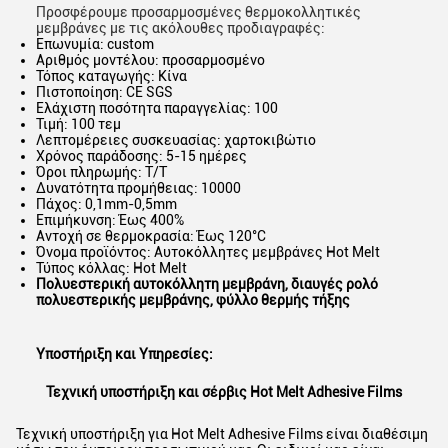
Προσφέρουμε προσαρμοσμένες θερμοκολλητικές
μεμβράνες με τις ακόλουθες προδιαγραφές:
Επωνυμία: custom
Αριθμός μοντέλου: προσαρμοσμένο
Τόπος καταγωγής: Κίνα
Πιστοποίηση: CE SGS
Ελάχιστη ποσότητα παραγγελίας: 100
Τιμή: 100 τεμ
Λεπτομέρειες συσκευασίας: χαρτοκιβώτιο
Χρόνος παράδοσης: 5-15 ημέρες
Όροι πληρωμής: T/T
Δυνατότητα προμήθειας: 10000
Πάχος: 0,1mm-0,5mm
Επιμήκυνση: Έως 400%
Αντοχή σε θερμοκρασία: Έως 120°C
Όνομα προϊόντος: Αυτοκόλλητες μεμβράνες Hot Melt
Τύπος κόλλας: Hot Melt
Πολυεστερική αυτοκόλλητη μεμβράνη, διαυγές ρολό
πολυεστερικής μεμβράνης, φύλλο θερμής τήξης
Υποστήριξη και Υπηρεσίες:
Τεχνική υποστήριξη και σέρβις Hot Melt Adhesive Films
Τεχνική υποστήριξη για Hot Melt Adhesive Films είναι διαθέσιμη