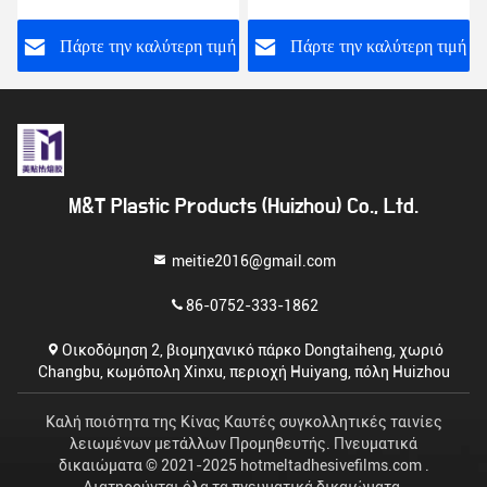
Αυτοκόλλητη Ταινία για
Πολυστρωματική
ή
Πάρτε την καλύτερη τιμή
Πάρτε την καλύτερη τιμή
Πολυουρεθάνη
M&T Plastic Products (Huizhou) Co., Ltd.
meitie2016@gmail.com
86-0752-333-1862
Οικοδόμηση 2, βιομηχανικό πάρκο Dongtaiheng, χωριό
Changbu, κωμόπολη Xinxu, περιοχή Huiyang, πόλη Huizhou
Καλή ποιότητα της Κίνας Καυτές συγκολλητικές ταινίες
λειωμένων μετάλλων Προμηθευτής. Πνευματικά
δικαιώματα © 2021-2025 hotmeltadhesivefilms.com .