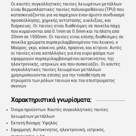
Οι καυτές συγκολλητικές ταινίες λειωμένων μετάλλων
είναι θερμοπλαστικές ταινίες πολυουρεθάνιου (TPU) που
κατασκευάζονται για να παρέχουν έναν άριστο συνδυασμό
προσκόλλησης, χημικής αντίστασης, ευελιξίας, και
διάρκειας. Οι ταινίες είναι διαθέσιμες σε ποικίλα πάχη
που κυμαίνονται από 0.1mm σε 0.5mm και τα πλάτη από
20mm σε 1500mm. Οι ταινίες είναι επίσης διαθέσιμες σε
ποικίλα χρώματα συμπεριλαμβανομένου του λευκού, ο
Μαύρος, γκρι, κόκκινο, μπλε, πράσινο, και κίτρινο. Αυτές
οι ταινίες είναι κατάλληλες για ένα ευρύ φάσμα των
εφαρμογών συμπεριλαμβανομένου αυτοκίνητου, της
ηλεκτρονικής, ιατρικών, και που συσκευάζει. Οι καυτές
συγκολλητικές ταινίες λειωμένων μετάλλων
χρησιμοποιούνται επίσης για την τοποθέτηση σε
στρώματα των ρόλων ταινιών και του επιστρώματος
σκονών.
Χαρακτηριστικά γνωρίσματα:
Όνομα προϊόντων: Καυτές συγκολλητικές ταινίες
λειωμένων μετάλλων
Εκτατή δύναμη: Υψηλός
Εφαρμογή: Αυτοκίνητος, ηλεκτρονική, ιατρικός,