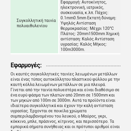
Εφαρμογή: Αυτοκίνητος,
ηλεκτρονική, ιατρικός,
συσκευασία, κ.λπ. Πάχος:
0.1mm0.5mm Εκτατή δύναμη:
Συγκολλητική ταινία
Υψηλός Αντίσταση
πολυαιθυλενίου
θερμοκρασίας: Μέχρι 120°C
Πλάτος: 20mm1500mm Χημική
αντίσταση: Καλός Αντίσταση
υγρασίας: Καλός Μήκος:
100m3000m.
Εφαρμογές:
Οι καυτές συγκολλητικές ταινίες λειωμένων μετάλλων
είναι ένας τύπος αυτοκόλλητου πλαστικού φύλλου με την
καυτή κόλλα λειωμένων μετάλλων σε μια πλευρά.
Γίνεται από την ταινία πολυεστέρα και είναι διαθέσιμο σε
ένα ευρύ φάσμα των πλατών από 20mm σε 1500mm και
των μηκών από 100m σε 3000m. Αυτά τα προϊόντα είναι
ιδιαίτερα συγκολλητικά και έχουν την καλή αντίσταση
υγρασίας. Έρχονται σε ποικίλα χρώματα
συμπεριλαμβανομένου του λευκού, ο Μαύρος, γκρι,
κόκκινο, μπλε, πράσινος, κίτρινος, και περισσότερο. Τα
εμπορικά σήματα συνήθειας και οι πρότυποι αριθμοί είναι