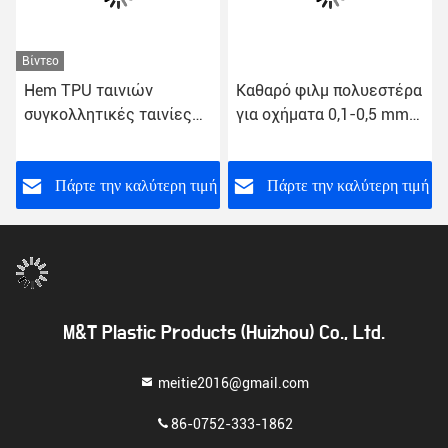
Βίντεο
Hem TPU ταινιών
Καθαρό φιλμ πολυεστέρα
συγκολλητικές ταινίες
για οχήματα 0,1-0,5 mm
λειωμένων μετάλλων
πάχος
θερμότητας και δεσμών
καυτές για την άνευ
ή
Πάρτε την καλύτερη τιμή
Πάρτε την καλύτερη τιμή
ραφής τσάντα καμβά
M&T Plastic Products (Huizhou) Co., Ltd.
meitie2016@gmail.com
86-0752-333-1862