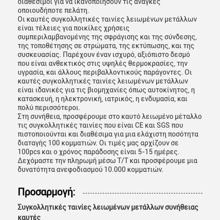
διαθέσιμοι για να ικανοποιήσουν τις ανάγκες
οποιουδήποτε πελάτη.
Οι καυτές συγκολλητικές ταινίες λειωμένων μετάλλων
είναι τέλειες για ποικίλες χρήσεις
συμπεριλαμβανομένης της σφράγισης και της σύνδεσης,
της τοποθέτησης σε στρώματα, της εκτύπωσης, και της
συσκευασίας. Παρέχουν έναν ισχυρό, αξιόπιστο δεσμό
που είναι ανθεκτικός στις υψηλές θερμοκρασίες, την
υγρασία, και άλλους περιβαλλοντικούς παράγοντες. Οι
καυτές συγκολλητικές ταινίες λειωμένων μετάλλων
είναι ιδανικές για τις βιομηχανίες όπως αυτοκίνητος, η
κατασκευή, η ηλεκτρονική, ιατρικός, η ενδυμασία, και
πολύ περισσότεροι.
Στη συνήθεια, προσφέρουμε στο καυτό λειωμένο μέταλλο
τις συγκολλητικές ταινίες που είναι CE και SGS που
πιστοποιούνται και διαθέσιμα για μια ελάχιστη ποσότητα
διαταγής 100 κομματιών. Οι τιμές μας αρχίζουν σε
100pcs και ο χρόνος παράδοσης είναι 5-15 ημέρες.
Δεχόμαστε την πληρωμή μέσω T/T και προσφέρουμε μια
δυνατότητα ανεφοδιασμού 10.000 κομματιών.
Προσαρμογή:
Συγκολλητικές ταινίες λειωμένων μετάλλων συνήθειας
καυτές