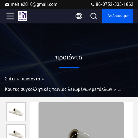
meitie2016@gmail.com
86-0752-333-1862
Απόσπασμα
προϊόντα
Σπίτι
>
προϊόντα
>
Καυτές συγκολλητικές ταινίες λειωμένων μετάλλων
>
Πολυεστέρα Φωτογραφίες κολλήματος θερμής τήξης 100m-
3000m μήκος για ηλεκτρονική ιατρική