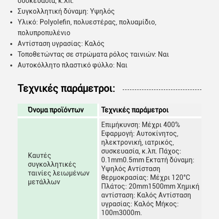
συσκευασία, κ.λπ.
Συγκολλητική δύναμη: Υψηλός
Υλικό: Polyolefin, πολυεστέρας, πολυαμίδιο,
πολυπροπυλένιο
Αντίσταση υγρασίας: Καλός
Τοποθετώντας σε στρώματα ρόλος ταινιών: Ναι
Αυτοκόλλητο πλαστικό φύλλο: Ναι
Τεχνικές παράμετροι:
Όνομα προϊόντων
Τεχνικές παράμετροι
Επιμήκυνση: Μέχρι 400%
Εφαρμογή: Αυτοκίνητος,
ηλεκτρονική, ιατρικός,
συσκευασία, κ.λπ. Πάχος:
Καυτές
0.1mm0.5mm Εκτατή δύναμη:
συγκολλητικές
Υψηλός Αντίσταση
ταινίες λειωμένων
θερμοκρασίας: Μέχρι 120°C
μετάλλων
Πλάτος: 20mm1500mm Χημική
αντίσταση: Καλός Αντίσταση
υγρασίας: Καλός Μήκος:
100m3000m.