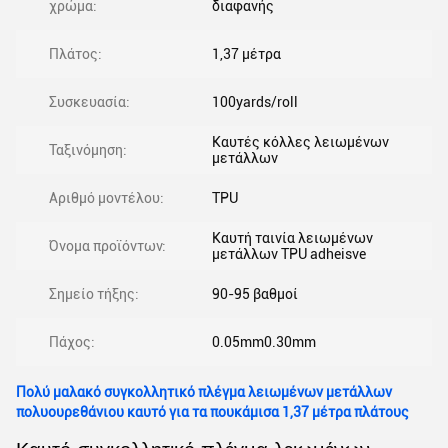
χρώμα:
διαφανής
Πλάτος:
1,37 μέτρα
Συσκευασία:
100yards/roll
Καυτές κόλλες λειωμένων
Ταξινόμηση:
μετάλλων
Αριθμό μοντέλου:
TPU
Καυτή ταινία λειωμένων
Όνομα προϊόντων:
μετάλλων TPU adheisve
Σημείο τήξης:
90-95 βαθμοί
Πάχος:
0.05mm0.30mm
Πολύ μαλακό συγκολλητικό πλέγμα λειωμένων μετάλλων
πολυουρεθάνιου καυτό για τα πουκάμισα 1,37 μέτρα πλάτους