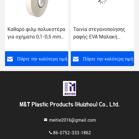
Καθαρό φιλμ πολυεστέρα
Ταινία στεγανοποίησης
για οχήματα 0,1-0,5 mm
ραφής EVA Μαλακή
πάχος
20mm Hot Melt
Αυτοκόλλητη Ταινία για
Πολυστρωματική
ή
Πάρτε την καλύτερη τιμή
Πάρτε την καλύτερη τιμή
Πολυουρεθάνη
M&T Plastic Products (Huizhou) Co., Ltd.
meitie2016@gmail.com
86-0752-333-1862