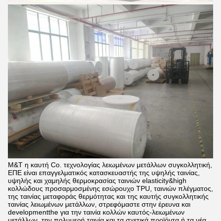
M&T η καυτή Co. τεχνολογίας λειωμένων μετάλλων συγκολλητική,
ΕΠΕ είναι επαγγελματικός κατασκευαστής της υψηλής ταινίας,
υψηλής και χαμηλής θερμοκρασίας ταινιών elasticity&high
κολλώδους προσαρμοσμένης εσώρουχο TPU, ταινιών πλέγματος,
της ταινίας μεταφοράς θερμότητας και της καυτής συγκολλητικής
ταινίας λειωμένων μετάλλων, στρεφόμαστε στην έρευνα και
developmentthe για την ταινία κολλών καυτός-λειωμένων
μετάλλων, την πολυμερή ταινία και τα σχετικά προϊόντα ή τα νέα