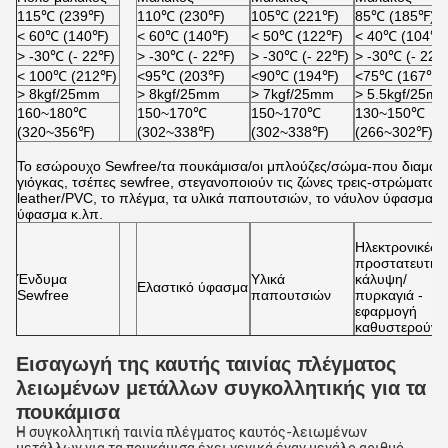
115
℃
(239
℉
)
110
℃
(230
℉
)
105
℃
(221
℉
)
85
℃
(185
℉
)
˂ 60
℃
(140
℉
)
˂ 60
℃
(140
℉
)
˂ 50
℃
(122
℉
)
˂ 40
℃
(104
℉
)
˃ -30
℃
(- 22
℉
)
˃ -30
℃
(- 22
℉
)
˃ -30
℃
(- 22
℉
)
˃ -30
℃
(- 22
℉
˂ 100
℃
(212
℉
)
˂95℃ (203
℉
)
˂90℃ (194
℉
)
˂75℃ (167
℉
)
˃ 8kgf/25mm
˃ 8kgf/25mm
˃ 7kgf/25mm
˃ 5.5kgf/25m
160~180℃
150~170℃
150~170℃
130~150℃
(320~356℉)
(302~338℉)
(302~338℉)
(266~302℉)
Το εσώρουχο Sewfree/τα πουκάμισα/οι μπλούζες/σώμα-που διαμορ
γιόγκας, τσέπες sewfree, στεγανοποιούν τις ζώνες τρεις-στρώματος
leather/PVC, το πλέγμα, τα υλικά παπουτσιών, το νάυλον ύφασμα/το
ύφασμα κ.λπ.
Ηλεκτρονικές
προστατευτική
Ένδυμα
Υλικά
κάλυψη/
Ελαστικό ύφασμα
Sewfree
παπουτσιών
πυρκαγιά -
εφαρμογή
καθυστερούντ
Εισαγωγή της καυτής ταινίας πλέγματος
λειωμένων μετάλλων συγκολλητικής για τα
πουκάμισα
Η συγκολλητική ταινία πλέγματος καυτός-λειωμένων