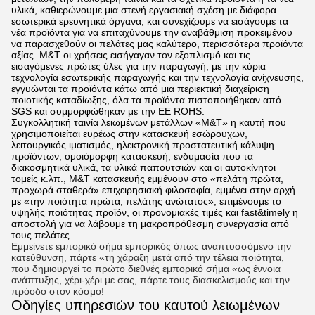
υλικά, καθιερώνουμε μια στενή εργασιακή σχέση με διάφορα
εσωτερικά ερευνητικά όργανα, και συνεχίζουμε να εισάγουμε τα
νέα προϊόντα για να επιταχύνουμε την αναβάθμιση προκειμένου
να παρασχεθούν οι πελάτες μας καλύτερο, περισσότερα προϊόντα
αξίας. M&T οι χρήσεις εισήγαγαν τον εξοπλισμό και τις
εισαγόμενες πρώτες ύλες για την παραγωγή, με την κύρια
τεχνολογία εσωτερικής παραγωγής και την τεχνολογία ανίχνευσης,
εγγυώνται τα προϊόντα κάτω από μια περιεκτική διαχείριση
ποιοτικής καταδίωξης, όλα τα προϊόντα πιστοποιήθηκαν από
SGS και συμμορφώθηκαν με την ΕΕ ROHS.
Συγκολλητική ταινία λειωμένων μετάλλων «M&T» η καυτή που
χρησιμοποιείται ευρέως στην κατασκευή εσώρουχων,
λειτουργικός ιματισμός, ηλεκτρονική προστατευτική κάλυψη
προϊόντων, ομοιόμορφη κατασκευή, ενδυμασία που τα
διακοσμητικά υλικά, τα υλικά παπουτσιών και οι αυτοκίνητοι
τομείς κ.λπ., M&T κατασκευής εμμένουν στο «πελάτη πρώτα,
προχωρά σταθερά» επιχειρησιακή φιλοσοφία, εμμένει στην αρχή
με «την ποιότητα πρώτα, πελάτης ανώτατος», επιμένουμε το
υψηλής ποιότητας προϊόν, οι προνομιακές τιμές και fast&timely η
αποστολή για να λάβουμε τη μακροπρόθεσμη συνεργασία από
τους πελάτες.
Εμμείνετε εμπορικό σήμα εμπορικός όπως αναπτυσσόμενο την
κατεύθυνση, πάρτε «τη χάραξη μετά από την τέλεια ποιότητα,
που δημιουργεί το πρώτο διεθνές εμπορικό σήμα «ως έννοια
ανάπτυξης, χέρι-χέρι με σας, πάρτε τους διασκελισμούς και την
πρόοδο στον κόσμο!
Οδηγίες υπηρεσιών του καυτού λειωμένων