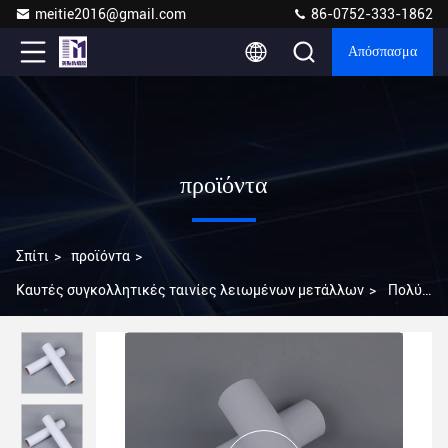
meitie2016@gmail.com
86-0752-333-1862
Απόσπασμα
προϊόντα
Σπίτι
>
προϊόντα
>
Καυτές συγκολλητικές ταινίες λειωμένων μετάλλων
>
Πολύ
μαλακό συγκολλητικό πλέγμα λειωμένων μετάλλων
πολυουρεθάνιου καυτό για τα πουκάμισα 1,37 μέτρα πλάτους