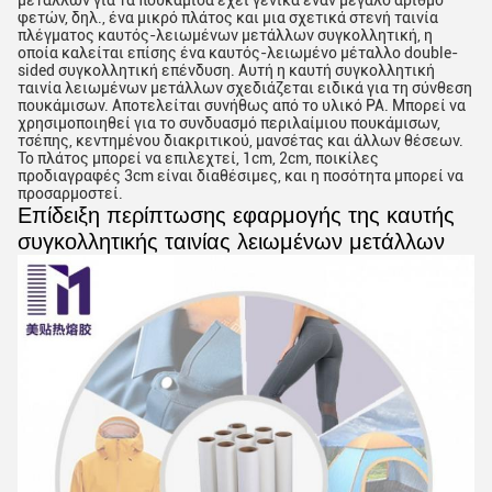
μετάλλων για τα πουκάμισα έχει γενικά έναν μεγάλο αριθμό
φετών, δηλ., ένα μικρό πλάτος και μια σχετικά στενή ταινία
πλέγματος καυτός-λειωμένων μετάλλων συγκολλητική, η
οποία καλείται επίσης ένα καυτός-λειωμένο μέταλλο double-
sided συγκολλητική επένδυση. Αυτή η καυτή συγκολλητική
ταινία λειωμένων μετάλλων σχεδιάζεται ειδικά για τη σύνθεση
πουκάμισων. Αποτελείται συνήθως από το υλικό PA. Μπορεί να
χρησιμοποιηθεί για το συνδυασμό περιλαίμιου πουκάμισων,
τσέπης, κεντημένου διακριτικού, μανσέτας και άλλων θέσεων.
Το πλάτος μπορεί να επιλεχτεί, 1cm, 2cm, ποικίλες
προδιαγραφές 3cm είναι διαθέσιμες, και η ποσότητα μπορεί να
προσαρμοστεί.
Επίδειξη περίπτωσης εφαρμογής της καυτής
συγκολλητικής ταινίας λειωμένων μετάλλων