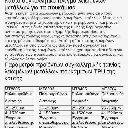
Καυτό συγκολλητικό πλέγμα λειωμένων
μετάλλων για τα πουκάμισα
Αυτή η καυτή φέτα λειωμένων μετάλλων είναι ένας από τους 
καυτούς συγκολλητικούς Ιστούς λειωμένων μετάλλων. Μπορεί να 
πραγματοποιήσει τα χαρακτηριστικά της μεμβράνης, και μπορεί 
να καλύψει τις ειδικές απαιτήσεις της υψηλής θερμοκρασίας 
αντίστασης, της αντίστασης χαμηλής θερμοκρασίας, της 
αντίστασης πλύσης νερού, της αντίστασης στεγνού καθαρισμού 
και της μόνωσης θερμότητας. Αυτή η φέτα καυτός-λειωμένων 
μετάλλων, επίσης γνωστή ως double-sided συγκολλητική 
επένδυση καυτός-λειωμένων μετάλλων, χρησιμοποιείται ειδικά για 
το σύνθετο των πουκάμισων, washable, εύκολος να συνδέσει, και 
εύκολος να λειτουργήσει.
Παράμετροι προϊόντων συγκολλητικής ταινίας
λειωμένων μετάλλων πουκάμισων TPU της
καυτής
MT8805
MT8902
MT8405
MT8704
Πολυουρεθάνιο
Πολυουρεθάνιο
Πολυουρεθάνιο
Πολυουρεθάνι
Διαφανής
Διαφανής
Διαφανής
Διαφανής
25~250μm
25~250μm
25~250μm
25~250μm
4~1520mm
4~1520mm
4~1520mm
4~1520mm
Έγγραφο
Έγγραφο
Έγγραφο
Έγγραφο
απελευθέρωσης
απελευθέρωσης
απελευθέρωσης
απελευθέρωσ
Πολύ μαλακός
Μαλακός
Μαλακός
Μαλακός