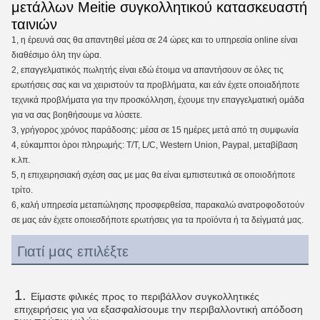
μετάλλων Meitie συγκολλητικού κατασκευαστή
ταινιών
1, η έρευνά σας θα απαντηθεί μέσα σε 24 ώρες και το υπηρεσία online είναι
διαθέσιμο όλη την ώρα.
2, επαγγελματικός πωλητής είναι εδώ έτοιμα να απαντήσουν σε όλες τις
ερωτήσεις σας και να χειριστούν τα προβλήματα, και εάν έχετε οποιαδήποτε
τεχνικά προβλήματα για την προσκόλληση, έχουμε την επαγγελματική ομάδα
για να σας βοηθήσουμε να λύσετε.
3, γρήγορος χρόνος παράδοσης: μέσα σε 15 ημέρες μετά από τη συμφωνία
4, εύκαμπτοι όροι πληρωμής: T/T, L/C, Western Union, Paypal, μεταβίβαση
κ.λπ.
5, η επιχειρησιακή σχέση σας με μας θα είναι εμπιστευτικά σε οποιοδήποτε
τρίτο.
6, καλή υπηρεσία μεταπώλησης προσφερθείσα, παρακαλώ ανατροφοδοτούν
σε μας εάν έχετε οποιεσδήποτε ερωτήσεις για τα προϊόντα ή τα δείγματά μας.
Γιατί μας επιλέξτε
1. 
Είμαστε φιλικές προς το περιβάλλον συγκολλητικές 
επιχειρήσεις για να εξασφαλίσουμε την περιβαλλοντική απόδοση 