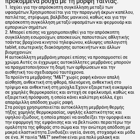
προκομμένα ρούχα με τη μορφή ταινίας.
1. Ισχύει για την απρόσκοπτη συγκόλληση μεταξύ των
υφασμάτων.Χρησιμοποιείται για την παραγωγή άκρων καπέλου,
πατιλέτας, στρίφωμα, βαλβίδας μανικιού, καθώς και για την
απρόσκοπτη συγκόλληση μεταξύ υφασμάτων και φερμουάρ και
εμπορικών σημάτων.
2. Μπορεί επίσης να χρησιμοποιηθεί για την απρόσκοπτη
συγκόλληση εσωρούχων, αποσκευών, παπουτσιών, αθλητικής
τσάντας βραχίονα κινητού τηλεφώνου, κάλυψης υπολογιστή
tablet, εσωτερικής διακόσμησης αυτοκινήτων και άλλων
βιομηχανιών.
Η αυτοκόλλητη μεμβράνη μπορεί επίσης να προσαρμοστεί σε
χρώμα.Αυτές οι έγχρωμες αυτοκόλλητες μεμβράνες μπορούν
να πραγματοποιήσουν τη δομή των αρθρώσεων και την
αισθητική του σχεδιασμού ταυτόχρονα.
Τα προϊόντα μεμβράνης "M&T" χωρίς ραφή κάνουν απαλή
αίσθηση, ανθεκτική στη φθορά, πλενόμενη, ανθεκτική στο
τρίψιμο και ανθεκτική στη μούχλα.Έχουν εξαιρετική ευκαμψία
σε χαμηλές θερμοκρασίες και αντοχή σε εφελκυσμό, καθώς και
εξαιρετική πρόσφυση, η οποία κάνει καλύτερη κόλλα, έχει
απαράμιλλη απόδοση χωρίς ραφή.
Στα ρούχα χρησιμοποιείται αυτοκόλλητη μεμβράνη θερμής
τήξης χαμηλής θερμοκρασίας, υψηλής ελαστικότητας και
υψηλού ιξώδους, η οποία μπορεί να αναδείξει την ομορφιά και
την εφαρμογή της εμφάνισης και να βελτιώσει περαιτέρω την
ομαλότητα της φθοράς στο σώμα και την ανώτερη απόδοση με
μακρά ελαστικότητα.Συνδυάζει υγεία, άνεση, στοχασμό και μόδα
σε ένα..Η ταινία "M&T" sewfree είναι μια πολύ μαλακή και