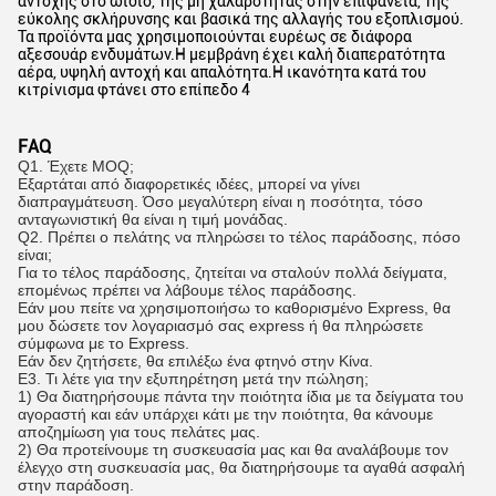
αντοχής στο ωίδιο, της μη χαλαρότητας στην επιφάνεια, της
εύκολης σκλήρυνσης και βασικά της αλλαγής του εξοπλισμού.
Τα προϊόντα μας χρησιμοποιούνται ευρέως σε διάφορα
αξεσουάρ ενδυμάτων.Η μεμβράνη έχει καλή διαπερατότητα
αέρα, υψηλή αντοχή και απαλότητα.Η ικανότητα κατά του
κιτρίνισμα φτάνει στο επίπεδο 4
FAQ
Q1. Έχετε MOQ;
Εξαρτάται από διαφορετικές ιδέες, μπορεί να γίνει
διαπραγμάτευση. Όσο μεγαλύτερη είναι η ποσότητα, τόσο
ανταγωνιστική θα είναι η τιμή μονάδας.
Q2. Πρέπει ο πελάτης να πληρώσει το τέλος παράδοσης, πόσο
είναι;
Για το τέλος παράδοσης, ζητείται να σταλούν πολλά δείγματα,
επομένως πρέπει να λάβουμε τέλος παράδοσης.
Εάν μου πείτε να χρησιμοποιήσω το καθορισμένο Express, θα
μου δώσετε τον λογαριασμό σας express ή θα πληρώσετε
σύμφωνα με το Express.
Εάν δεν ζητήσετε, θα επιλέξω ένα φτηνό στην Κίνα.
Ε3. Τι λέτε για την εξυπηρέτηση μετά την πώληση;
1) Θα διατηρήσουμε πάντα την ποιότητα ίδια με τα δείγματα του
αγοραστή και εάν υπάρχει κάτι με την ποιότητα, θα κάνουμε
αποζημίωση για τους πελάτες μας.
2) Θα προτείνουμε τη συσκευασία μας και θα αναλάβουμε τον
έλεγχο στη συσκευασία μας, θα διατηρήσουμε τα αγαθά ασφαλή
στην παράδοση.