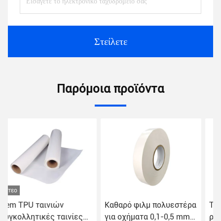
Στείλετε
Παρόμοια προϊόντα
Καθαρό φιλμ πολυεστέρα
Ταινία στεγανοποίησης
για οχήματα 0,1-0,5 mm
ραφής EVA Μαλακή