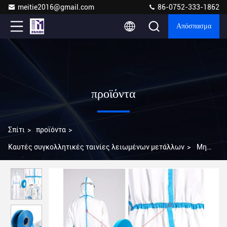
meitie2016@gmail.com
86-0752-333-1862
Απόσπασμα
προϊόντα
Σπίτι
>
προϊόντα
>
Καυτές συγκολλητικές ταινίες λειωμένων μετάλλων
>
Μη
υφασμένη προστατευτική ταινία εξαερισμού 2cm Πλάτος
0,16mm Πάχος