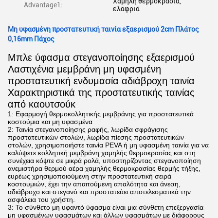
Χαμηλή θερμοκρασία,
Advantage1:
ελαφριά
Μη υφασμένη προστατευτική ταινία εξαερισμού 2cm Πλάτος
0,16mm Πάχος
Μπλε ύφασμα στεγανοποίησης εξαερισμού
Λαστιχένια μεμβράνη μη υφασμένη
προστατευτική ενδυμασία αδιάβροχη ταινία
Χαρακτηριστικά της προστατευτικής ταινίας
από καουτσούκ
1: Εφαρμογή θερμοκολλητικής μεμβράνης για προστατευτικά
κοστούμια και μη υφασμένα
2: Ταινία στεγανοποίησης ραφής, λωρίδα σφράγισης
προστατευτικών στολών, λωρίδα πίεσης προστατευτικών
στολών, χρησιμοποιήστε ταινία PEVA ή μη υφασμένη ταινία για να
καλύψετε κολλητική μεμβράνη χαμηλής θερμοκρασίας και στη
συνέχεια κόψτε σε μικρά ρολά, υποστηρίζοντας στεγανοποίηση
ανεμιστήρα θερμού αέρα χαμηλής θερμοκρασίας θερμής τήξης,
ευρέως χρησιμοποιούμενη στην προστατευτική σειρά
κοστουμιών, έχει την απαιτούμενη απαλότητα και άνεση,
αδιάβροχο και στεγανό και προστατεύει αποτελεσματικά την
ασφάλεια του χρήστη.
3: Το σύνθετο μη υφαντό ύφασμα είναι μια σύνθετη επεξεργασία
μη υφασμένων υφασμάτων και άλλων υφασμάτων με διάφορους