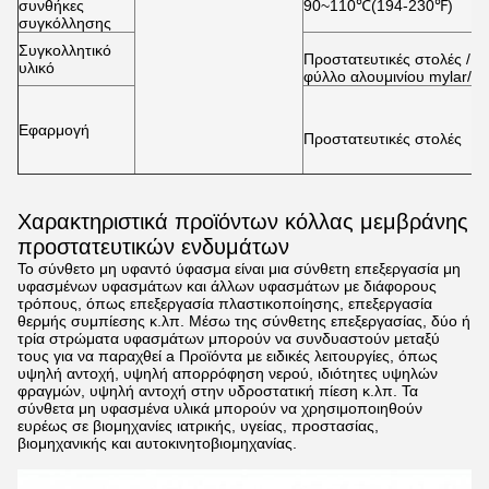
συνθήκες
90~110
℃
(194-230
℉
)
συγκόλλησης
Συγκολλητικό
Προστατευτικές στολές / 
υλικό
φύλλο αλουμινίου mylar/πλ
Εφαρμογή
Προστατευτικές στολές
Χαρακτηριστικά προϊόντων κόλλας μεμβράνης
προστατευτικών ενδυμάτων
Το σύνθετο μη υφαντό ύφασμα είναι μια σύνθετη επεξεργασία μη
υφασμένων υφασμάτων και άλλων υφασμάτων με διάφορους
τρόπους, όπως επεξεργασία πλαστικοποίησης, επεξεργασία
θερμής συμπίεσης κ.λπ. Μέσω της σύνθετης επεξεργασίας, δύο ή
τρία στρώματα υφασμάτων μπορούν να συνδυαστούν μεταξύ
τους για να παραχθεί a Προϊόντα με ειδικές λειτουργίες, όπως
υψηλή αντοχή, υψηλή απορρόφηση νερού, ιδιότητες υψηλών
φραγμών, υψηλή αντοχή στην υδροστατική πίεση κ.λπ. Τα
σύνθετα μη υφασμένα υλικά μπορούν να χρησιμοποιηθούν
ευρέως σε βιομηχανίες ιατρικής, υγείας, προστασίας,
βιομηχανικής και αυτοκινητοβιομηχανίας.