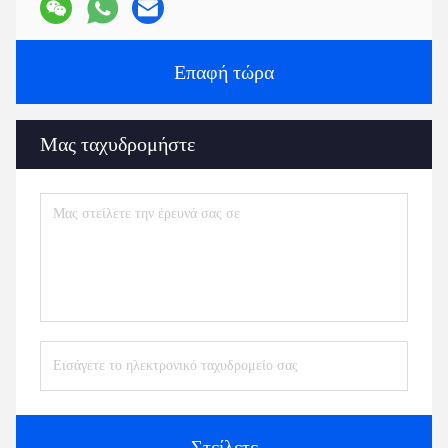
Επαφή τώρα
Μας ταχυδρομήστε
Στείλετε