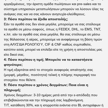
εργαζομένους, την άριστη ομάδα πωλήσεων και pre-sales και το
σύστημα υπηρεσιών μεταπωλήσεων μπορούν να λύσουν όλες τις
ανάγκες σας και να σας κάνουν ανησυχία-ελεύθερους.
3: Πόσο περίπου τα έξοδα αποστολής;
Εάν τα αγαθά σας δεν είναι μεγάλα, μπορούμε να σας στείλουμε
τα αγαθά σε μέσω σαφούς, όπως η FEDEX, DHL, το EMS, TNT,
κ.λπ. εάν τα αγαθά σας είναι μεγάλα, θα σας στείλουμε σε μέσω
της θάλασσας ή αέρας, μπορούμε να αναφέρουμε τη βάση τιμών
στη ΑΛΥΣΊΔΑ ΡΟΛΟΓΙΟΎ, CIF & CNF καθώς συμπαθείτε,
κατόπιν εσείς μπορεί να επιλέξει είτε τη χρήση η αποστολέας μας
είτε δικοί σας.
4: Πόσο περίπου η τιμή; Μπορείτε να το καταστήσετε
φτηνότερο;
Η τιμή εξαρτάται από το στοιχείο αναφοράς απαίτησής σας
(μορφή, μέγεθος, ποσότητα) τελική η πλήρης περιγραφή του
στοιχείου που θέλετε.
5: Πόσο περίπου ο χρόνος δειγμάτων; Ποια είναι η
πληρωμή;
Χρόνος δειγμάτων: 3-10 ημέρες μετά από την ε-απόδειξη που
επιβεβαιώνονται και την πληρωμή σας λαμβανόμενη.
T/T, κατάθεση 30%, και η ισορροπία ενάντια στο BL αντιγράφων ή