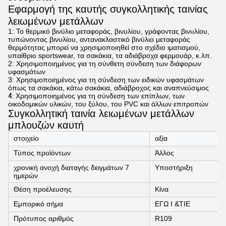
Εφαρμογή της καυτής συγκολλητικής ταινίας
λειωμένων μετάλλων
1: Το θερμικό βινύλιο μεταφοράς, βινυλίου, γράφοντας βινυλίου,
τυπώνοντας βινυλίου, αντανακλαστικό βινύλιο μεταφοράς
θερμότητας μπορεί να χρησιμοποιηθεί στο σχέδιο ιματισμού,
υπαίθριο sportswear, τα σακάκια, τα αδιάβροχα φερμουάρ, κ.λπ.
2: Χρησιμοποιημένος για τη σύνθετη σύνδεση των διάφορων
υφασμάτων
3: Χρησιμοποιημένος για τη σύνδεση των ειδικών υφασμάτων
όπως τα σακάκια, κάτω σακάκια, αδιάβροχος και αναπνεύσιμος
4:
Χρησιμοποιημένος για τη σύνδεση των επίπλων, των
οικοδομικών υλικών, του ξύλου, του PVC και άλλων επιτροπών
Συγκολλητική ταινία λειωμένων μετάλλων
μπλουζών καυτή
στοιχείο
αξία
Τύπος προϊόντων
Άλλος
χρονική ανοχή διαταγής δειγμάτων 7
Υποστήριξη
ημερών
Θέση προέλευσης
Κίνα
Εμπορικό σήμα
ΕΓΩ Ι &TIE
Πρότυπος αριθμός
R109