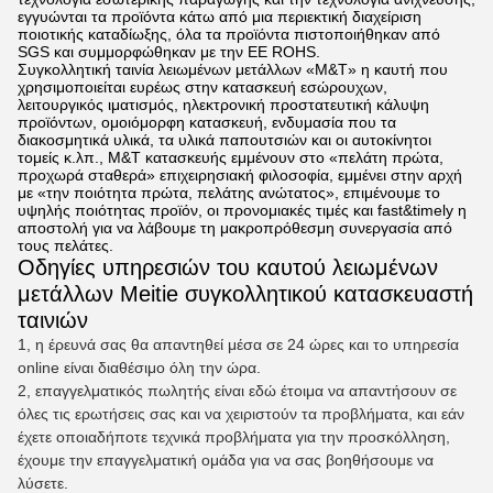
εγγυώνται τα προϊόντα κάτω από μια περιεκτική διαχείριση
ποιοτικής καταδίωξης, όλα τα προϊόντα πιστοποιήθηκαν από
SGS και συμμορφώθηκαν με την ΕΕ ROHS.
Συγκολλητική ταινία λειωμένων μετάλλων «M&T» η καυτή που
χρησιμοποιείται ευρέως στην κατασκευή εσώρουχων,
λειτουργικός ιματισμός, ηλεκτρονική προστατευτική κάλυψη
προϊόντων, ομοιόμορφη κατασκευή, ενδυμασία που τα
διακοσμητικά υλικά, τα υλικά παπουτσιών και οι αυτοκίνητοι
τομείς κ.λπ., M&T κατασκευής εμμένουν στο «πελάτη πρώτα,
προχωρά σταθερά» επιχειρησιακή φιλοσοφία, εμμένει στην αρχή
με «την ποιότητα πρώτα, πελάτης ανώτατος», επιμένουμε το
υψηλής ποιότητας προϊόν, οι προνομιακές τιμές και fast&timely η
αποστολή για να λάβουμε τη μακροπρόθεσμη συνεργασία από
τους πελάτες.
Οδηγίες υπηρεσιών του καυτού λειωμένων
μετάλλων Meitie συγκολλητικού κατασκευαστή
ταινιών
1, η έρευνά σας θα απαντηθεί μέσα σε 24 ώρες και το υπηρεσία
online είναι διαθέσιμο όλη την ώρα.
2, επαγγελματικός πωλητής είναι εδώ έτοιμα να απαντήσουν σε
όλες τις ερωτήσεις σας και να χειριστούν τα προβλήματα, και εάν
έχετε οποιαδήποτε τεχνικά προβλήματα για την προσκόλληση,
έχουμε την επαγγελματική ομάδα για να σας βοηθήσουμε να
λύσετε.