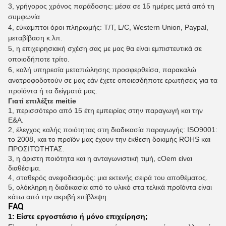
3, γρήγορος χρόνος παράδοσης: μέσα σε 15 ημέρες μετά από τη
συμφωνία
4, εύκαμπτοι όροι πληρωμής: T/T, L/C, Western Union, Paypal,
μεταβίβαση κ.λπ.
5, η επιχειρησιακή σχέση σας με μας θα είναι εμπιστευτικά σε
οποιοδήποτε τρίτο.
6, καλή υπηρεσία μεταπώλησης προσφερθείσα, παρακαλώ
ανατροφοδοτούν σε μας εάν έχετε οποιεσδήποτε ερωτήσεις για τα
προϊόντα ή τα δείγματά μας.
Γιατί επιλέξτε meitie
1, περισσότερο από 15 έτη εμπειρίας στην παραγωγή και την
Ε&Α.
2, έλεγχος καλής ποιότητας στη διαδικασία παραγωγής: ISO9001:
το 2008, και το προϊόν μας έχουν την έκθεση δοκιμής ROHS και
ΠΡΟΣΙΤΌΤΗΤΑΣ.
3, η άριστη ποιότητα και η ανταγωνιστική τιμή, cOem είναι
διαθέσιμα.
4, σταθερός ανεφοδιασμός: μια εκτενής σειρά του αποθέματος.
5, ολόκληρη η διαδικασία από το υλικό στα τελικά προϊόντα είναι
κάτω από την ακριβή επίβλεψη.
FAQ
1: Είστε εργοστάσιο ή μόνο επιχείρηση;