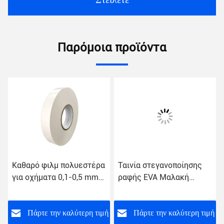
Παρόμοια προϊόντα
Καθαρό φιλμ πολυεστέρα
Ταινία στεγανοποίησης
για οχήματα 0,1-0,5 mm
ραφής EVA Μαλακή
πάχος
20mm Hot Melt
Αυτοκόλλητη Ταινία για
Πολυστρωματική
ή
Πάρτε την καλύτερη τιμή
Πάρτε την καλύτερη τιμή