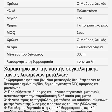
Χρώμα
Ο Μαύρος, λευκός
Υλικό
Πολυεστέρας
Μήκος
1M
Χρήση
Για το ελαστικό μέρος
MOQ
1pcs
Χρώμα
Ο Μαύρος, λευκός
Δείγμα
Ελεύθερα δείγμα
Μέγεθος του δείγματος
30cm
λειτουργήστε τη θερμοκρασία
120-140 ℃
Χαρακτηριστικά της καυτής συγκολλητικής
ταινίας λειωμένων μετάλλων
1:
Χρησιμοποίηση του βινυλίου μεταφοράς θερμότητας για το
διαφοροποιημένο σχέδιο, δημιουργικότητα DIY, όμορφος και
μοντέρνος
2: Προωθήστε τις όμορφες και μαλακές περικοπές ιματισμού,
αντικαταστήστε την παραδοσιακή διαδικασία ραψίματος
3: Φιλικός προς το περιβάλλον, μη τοξικός και odorless, σύμφωνα
με την έννοια της βιώσιμης προστασίας του περιβάλλοντος
4: Εύκολη επεξεργασία στη χαμηλή θερμοκρασία, υψηλή
συνδέοντας δύναμη, σώζοντας το κόστος εργασίας και