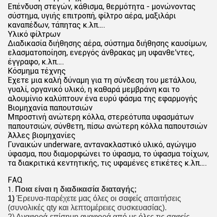
Επένδυση στεγών, κάθισμα, θερμότητα - μονώνοντας
σύστημα, υγιής επιτροπή, φίλτρο αέρα, μαξιλάρι
καναπέδων, τάπητας κ.λπ….
Υλικό φίλτρων
Διαδικασία διήθησης αέρα, σύστημα διήθησης καυσίμων,
ελασματοποίηση, ενεργός άνθρακας μη υφανθε'ντες,
έγγραφο, κ.λπ….
Κόσμημα τέχνης
Έχετε μια καλή δύναμη για τη σύνδεση του μετάλλου,
γυαλί, οργανικό υλικό, η καθαρά μεμβράνη και το
αλουμίνιο καλύπτουν ένα ευρύ φάσμα της εφαρμογής
Βιομηχανία παπουτσιών
Μπροστινή ανώτερη κόλλα, στερεότυπα υφασμάτων
παπουτσιών, σύνθετη, πίσω ανώτερη κόλλα παπουτσιών
Άλλες βιομηχανίες
Γυναικών underware, αντανακλαστικό υλικό, αγώγιμο
ύφασμα, που διαμορφώνει το ύφασμα, το ύφασμα τοίχων,
τα διακριτικά κεντητικής, τις υφαμένες ετικέτες κ.λπ….
FAQ
Ποια είναι η διαδικασία διαταγής;
1.
1) 
Έρευνα-παρέχετε μας όλες οι σαφείς απαιτήσεις 
(συνολικές qty και λεπτομέρειες συσκευασίας).
2) Αναφορά-επίσημη αναφορά από με όλες τις σαφείς 