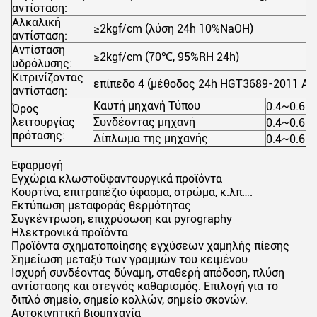
αντίσταση:
Αλκαλική
≥2kgf/cm (λύση 24h 10%NaOH)
αντίσταση:
Αντίσταση
≥2kgf/cm (70
℃
, 95%RH 24h)
υδρόλυσης:
Κιτρινίζοντας
επίπεδο 4 (μέθοδος 24h HGT3689-2011 Α)
αντίσταση:
Καυτή μηχανή Τύπου
0.4~0.6M
Όρος
λειτουργίας
Συνδέοντας μηχανή
0.4~0.6M
πρότασης:
Δίπλωμα της μηχανής
0.4~0.6M
Εφαρμογή
Εγχώρια κλωστοϋφαντουργικά προϊόντα
Κουρτίνα, επιτραπέζιο ύφασμα, στρώμα, κ.λπ….
Εκτύπωση μεταφοράς θερμότητας
Συγκέντρωση, επιχρύσωση και pyrography
Ηλεκτρονικά προϊόντα
Προϊόντα σχηματοποίησης εγχύσεων χαμηλής πίεσης
Σημείωση μεταξύ των γραμμών του κειμένου
Ισχυρή συνδέοντας δύναμη, σταθερή απόδοση, πλύση
αντίστασης και στεγνός καθαρισμός. Επιλογή για το
διπλό σημείο, σημείο κολλών, σημείο σκονών.
Αυτοκινητική βιομηχανία