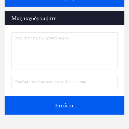
Μας ταχυδρομήστε
Στείλετε