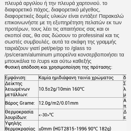
πλευρά αργιλίου ή την πλευρά χαρτονιού. το 
διαφορετικό πάχος, διαφορετικό μέγεθος, 
διαφορετικές δομές υλικών είναι εντάξει! Παρακαλώ 
επικοινωνήστε με τη εξυπηρέτηση πελατών εκ των 
προτέρων, τους λέει τις απαιτήσεις σας και οι 
σκοποί σας, θα σας δώσουν το professinal και τις 
σωστές συμβουλές. αυτά τα σκάφη της γραμμής 
ταιριάζουν γιατί pet/pe/pp το /glass το 
/ps/ceram/aluminum μπορεί/να κονσερβοποιήσει τα 
μπουκάλια το /cups και ούτω καθεξής
Φυσική απόδοση και χρησιμοποίηση της πρότασης:
Εμφάνιση:
Καμία ημιδιάφανη ταινία χρώματος
δια
Δείκτης
Σημ
λειωμένων
10.5±2g/10min 160
℃
λε
μετάλλων:
μετ
Αντ
Βάρος Grame:
12.0g/m2/0.01mm
πλύ
Θερμοκρασία
Δύ
℃
<-30>
λουρίδων:
ελα
Υψηλής
θερμοκρασίας
≤0mm (HGT2815-1996 90
℃
182g)