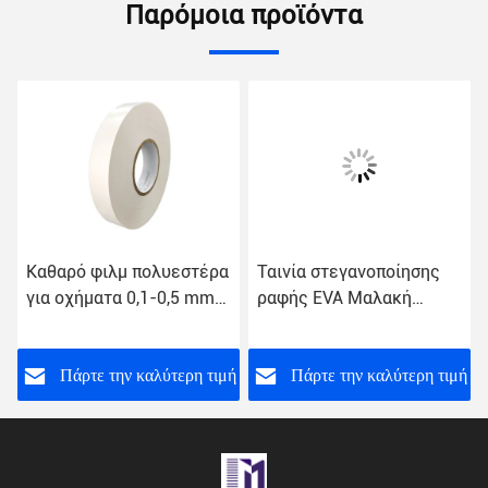
Παρόμοια προϊόντα
Καθαρό φιλμ πολυεστέρα
Ταινία στεγανοποίησης
για οχήματα 0,1-0,5 mm
ραφής EVA Μαλακή
πάχος
20mm Hot Melt
Αυτοκόλλητη Ταινία για
Πολυστρωματική
ή
Πάρτε την καλύτερη τιμή
Πάρτε την καλύτερη τιμή
Πολυουρεθάνη