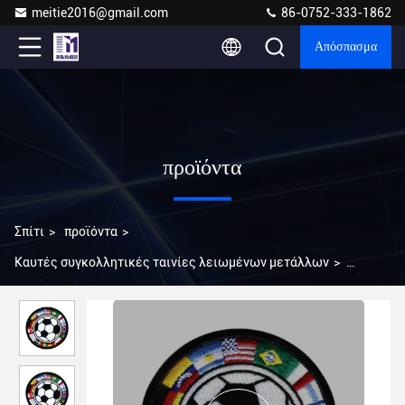
meitie2016@gmail.com
86-0752-333-1862
Απόσπασμα
προϊόντα
Σπίτι
>
προϊόντα
>
Καυτές συγκολλητικές ταινίες λειωμένων μετάλλων
>
Στεγανοποιήστε και υγρασίας διαπερατή ενδυμάτων
συγκολλητική ταινία λειωμένων μετάλλων υφάσματος καυτή
για Armband την κεντητική