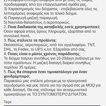
προδιαγραφές από την επαγγελματική ομάδα μας.
3) Χαρακτηρισμός του δείγματος - επιβεβαιώστε όλες τις 
λεπτομέρειες αναφοράς και το τελικό δείγμα.
4) Παραγωγή-μαζική παραγωγή.
5) Ναυτιλία-θαλασσίως ή αεροπορικώς.
2. 
Ποια διαδικασία της καταβολής εσείς χρησιμοποιεί;
Όσον αφορά στους όρους πληρωμής, εξαρτάται από το 
συνολικό ποσό.
3. 
Πώς στέλνετε τα προϊόντα;
Θαλασσίως, αεροπορικώς, από τον αγγελιαφόρο, TNT, 
DHL, τη Fedex, το UPS κ.λπ. Εξαρτάται από σας.
4. 
Ποιος είναι ο μέσος χρόνος παράδοσης;
Το δείγμα παίρνει συνήθως για 10-20days ανάλογα με τον 
τύπο προϊόντων. Η μαζική διαταγή διαρκεί συνήθως 
περίπου 35 ημέρες.
5. 
Πώς θα έπαιρνα έναν τιμοκατάλογο για έναν 
χονδρέμπορο;
Παρακαλώ μας στείλετε μήνυμα με το ηλεκτρονικό 
ταχυδρομείο, και μας πέστε για την αγορά σας με MOQ για 
κάθε διαταγή. Θα σας στέλναμε τον ανταγωνιστικό 
τιμοκατάλογο σε ΤΟ ΣΥΝΤΟΜΟΤΕΡΟ ΔΥΝΑΤΌΝ.
Tags: