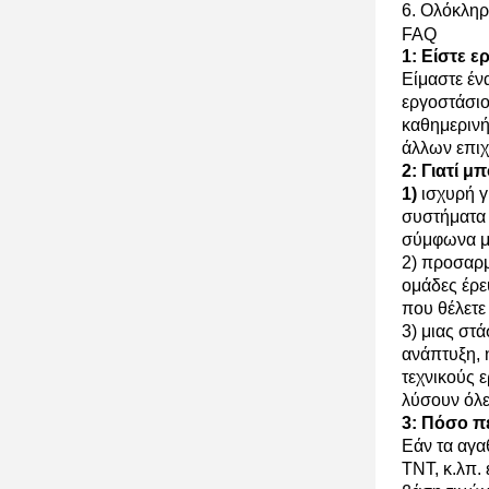
6. Ολόκληρ
FAQ
1: Είστε 
Είμαστε έν
εργοστάσιο
καθημερινή
άλλων επιχ
2: Γιατί μ
1)
ισχυρή γ
συστήματα 
σύμφωνα με
2) προσαρμ
ομάδες έρε
που θέλετε
3) μιας στ
ανάπτυξη, 
τεχνικούς 
λύσουν όλε
3: Πόσο π
Εάν τα αγα
TNT, κ.λπ.