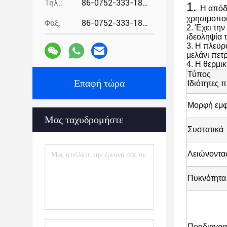
Τηλ.:
86-0752-333-1862
1.
Η απόδο
χρησιμοποι
Φαξ:
86-0752-333-1862
2. Έχει τη
ιδεοληψία 
3. Η πλευρ
μελάνι πετρ
4. Η θερμικ
Τύπος
Επαφή τώρα
Ιδιότητες 
Μορφή εμφ
Μας ταχυδρομήστε
Συστατικά
Λειώνοντας
Πυκνότητα
Προδιαγρα