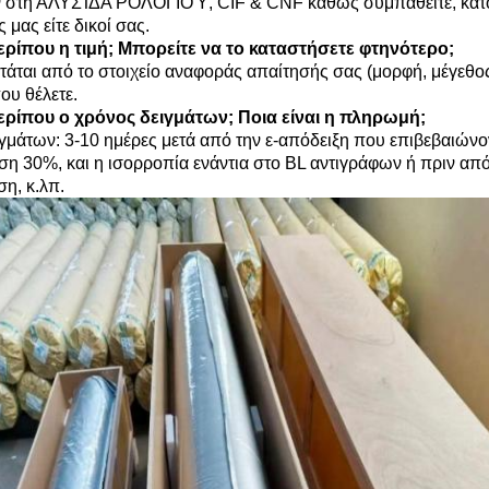
 στη ΑΛΥΣΊΔΑ ΡΟΛΟΓΙΟΎ, CIF & CNF καθώς συμπαθείτε, κατόπιν
μας είτε δικοί σας.
ερίπου η τιμή; Μπορείτε να το καταστήσετε φτηνότερο;
ρτάται από το στοιχείο αναφοράς απαίτησής σας (μορφή, μέγεθο
ου θέλετε.
ερίπου ο χρόνος δειγμάτων; Ποια είναι η πληρωμή;
γμάτων: 3-10 ημέρες μετά από την ε-απόδειξη που επιβεβαιώνο
εση 30%, και η ισορροπία ενάντια στο BL αντιγράφων ή πριν α
ση, κ.λπ.