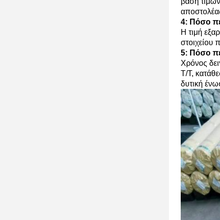
βάση τιμών
αποστολέας 
4: Πόσο π
Η τιμή εξα
στοιχείου π
5: Πόσο π
Χρόνος δει
T/T, κατάθ
δυτική ένω