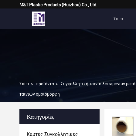
M&T Plastic Products (Huizhou) Co., Ltd.
Σπίτι
Σπίτι
>
προϊόντα
>
Συγκολλητική ταινία λειωμένων μετά
ταινιών ομοιόμορφη
Κατηγορίες
Καυτές Συγκολλητικές