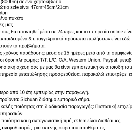
ι (8000m) σε ένα χαρτοκιβώτιο
βώτιο szie είναι 47cm*45cm*21cm
rton
ένο πακέτο
ες μας
ά σας θα απαντηθεί μέσα σε 24 ώρες και το υπηρεσία online είνα
 εκπαιδευμένα & επαγγελματικά πρόσωπα πωλήσεων είναι εδώ έ
ριστούν τα προβλήματα.
ς χρόνος παράδοσης: μέσα σε 15 ημέρες μετά από τη συμφωνί
οι όροι πληρωμής: T/T, L/C, O/A, Western Union, Paypal, μεταβ
ρησιακή σχέση σας με μας θα είναι εμπιστευτική σε οποιοδήποτε
υπηρεσία μεταπώλησης προσφερθείσα, παρακαλώ επιστρέφει ε
τερο από 10 έτη εμπειρίας στην παραγωγή.
προϊόντα: Sichuan διάσημο εμπορικό σήμα.
 καλής ποιότητας στη διαδικασία παραγωγής: Πιστωτική επιχ
 υπηρεσιών
 ποιότητα και η ανταγωνιστική τιμή, cOem είναι διαθέσιμες.
ς ανεφοδιασμός: μια εκτενής σειρά του αποθέματος.