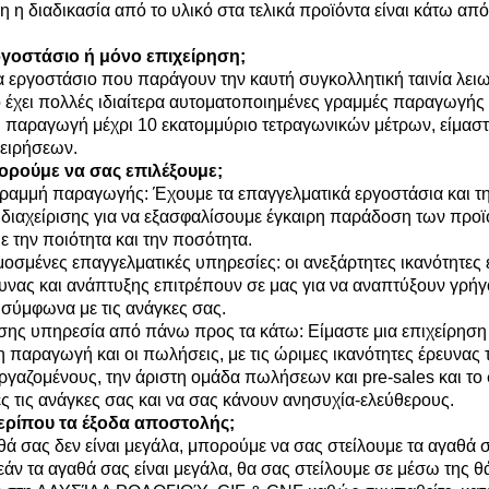
η η διαδικασία από το υλικό στα τελικά προϊόντα είναι κάτω από
εργοστάσιο ή μόνο επιχείρηση;
α εργοστάσιο που παράγουν την καυτή συγκολλητική ταινία λειω
 έχει πολλές ιδιαίτερα αυτοματοποιημένες γραμμές παραγωγής κα
 παραγωγή μέχρι 10 εκατομμύριο τετραγωνικών μέτρων, είμασ
ειρήσεων.
πορούμε να σας επιλέξουμε;
ραμμή παραγωγής: Έχουμε τα επαγγελματικά εργοστάσια και τη
διαχείρισης για να εξασφαλίσουμε έγκαιρη παράδοση των προϊόν
 την ποιότητα και την ποσότητα.
οσμένες επαγγελματικές υπηρεσίες: οι ανεξάρτητες ικανότητες 
υνας και ανάπτυξης επιτρέπουν σε μας για να αναπτύξουν γρήγ
 σύμφωνα με τις ανάγκες σας.
άσης υπηρεσία από πάνω προς τα κάτω: Είμαστε μια επιχείρηση
η παραγωγή και οι πωλήσεις, με τις ώριμες ικανότητες έρευνας 
εργαζομένους, την άριστη ομάδα πωλήσεων και pre-sales και
ς τις ανάγκες σας και να σας κάνουν ανησυχία-ελεύθερους.
ερίπου τα έξοδα αποστολής;
θά σας δεν είναι μεγάλα, μπορούμε να σας στείλουμε τα αγαθ
 εάν τα αγαθά σας είναι μεγάλα, θα σας στείλουμε σε μέσω της