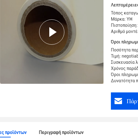
ταινιών 
Λεπτομέρειε
Τόπος καταγω
Μάρκα: YH
Πιστοποίηση:
Αριθμό μοντέ
Όροι πληρωμή
Ποσότητα παρ
Τιμή: negotia
Συσκευασία 
Χρόνος παράδ
Όροι πληρωμή
Δυνατότητα 
Πάρτ
ες προϊόντων
Περιγραφή προϊόντων