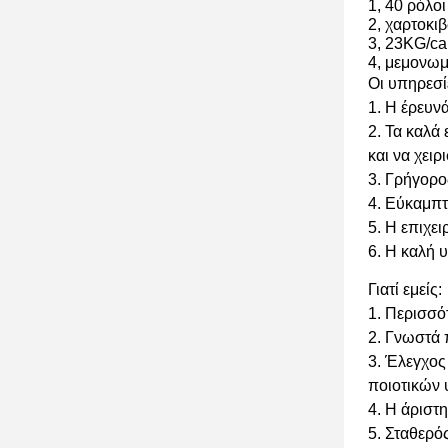
1, 40 ρόλο
2, χαρτοκι
3, 23KG/ca
4, μεμονωμ
Οι υπηρεσί
1. Η έρευν
2. Τα καλά
και να χει
3. Γρήγορο
4. Εύκαμπτ
5. Η επιχει
6. Η καλή 
Γιατί εμείς:
1. Περισσό
2. Γνωστά 
3. Έλεγχος
ποιοτικών
4. Η άριστη
5. Σταθερό