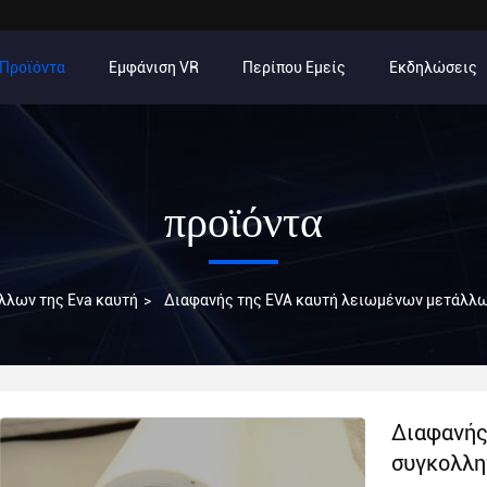
Προϊόντα
Εμφάνιση VR
Περίπου Εμείς
Εκδηλώσεις
προϊόντα
λλων της Eva καυτή
>
Διαφανής της EVA καυτή λειωμένων μετάλλων
Διαφανής
συγκολλη