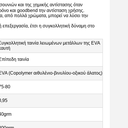
σουνιών και της χημικής αντίστασης όταν
 χρόνο και goodbend την αντίσταση χρήσης.
τα, από πολλά χρώματα, μπορεί να λύσει την
 επεξεργασία, έτσι η συγκολλητική δύναμη στο
Συγκολλητική ταινία λειωμένων μετάλλων της EVA
καυτή
Επίπεδη ταινία
EVA (Copolymer αιθυλένιο-βινυλίου-οξικού άλατος)
75-80
0,95
40grm
200grm