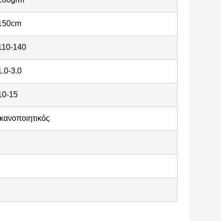
150cm
110-140
1.0-3.0
10-15
ικανοποιητικός