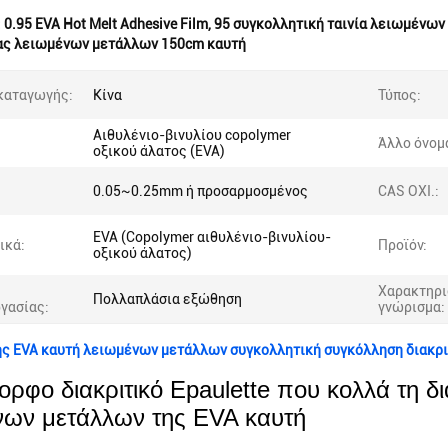
:
0.95 EVA Hot Melt Adhesive Film
,
95 συγκολλητική ταινία λειωμένων
λας λειωμένων μετάλλων 150cm καυτή
καταγωγής:
Κίνα
Τύπος:
Αιθυλένιο-βινυλίου copolymer
Άλλο όνομ
οξικού άλατος (EVA)
0.05~0.25mm ή προσαρμοσμένος
CAS ΟΧΙ.:
EVA (Copolymer αιθυλένιο-βινυλίου-
ικά:
Προϊόν:
οξικού άλατος)
Χαρακτηρι
Πολλαπλάσια εξώθηση
γασίας:
γνώρισμα:
ς EVA καυτή λειωμένων μετάλλων συγκολλητική συγκόλληση διακριτ
ρφο διακριτικό Epaulette που κολλά τη δι
νων μετάλλων της EVA καυτή