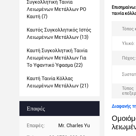
Συγκολλητική Ταινία
Επισημαίνω
Λειωμένων Μετάλλων PO
ταινία κόλ
Καυτή
(7)
Τόπος 
Καυτός Συγκολλητικός Ιστός
Λειωμένων Μετάλλων
(13)
Υλικό:
Καυτή Συγκολλητική Ταινία
Λειωμένων Μετάλλων Για
Πάχος:
Το Υφαντικό Ύφασμα
(22)
Συστατ
Καυτή Ταινία Κόλλας
Λειωμένων Μετάλλων
(21)
Τύπος
επεξερ
Διαφανής τη
Επαφές
Ομοιόμο
Επαφές:
Mr. Charles Yu
λειωμέ