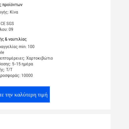
ομοιόμορφη
ς προϊόντων
γής: Κίνα
 CE SGS
λου: 09
ς & ναυτιλίας
αγγελίας min: 100
ble
λεπτομέρειες: Χαρτοκιβώτιο
οσης: 5-15 ημέρα
ς: T/T
προσφοράς: 10000
ε την καλύτερη τιμή