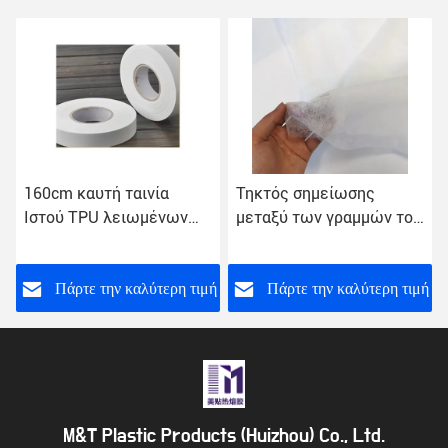
160cm καυτή ταινία
Τηκτός σημείωσης
Ιστού TPU λειωμένων
μεταξύ των γραμμών του
μετάλλων συγκολλητική
κειμένου 1.5M 1.4M
για το ύφασμα
καυτός υφαντικός Ιστός
παπουτσιών
υφάσματος λειωμένων
ή
Πάρτε την καλύτερη τιμή
Πάρτε την καλύτερη τιμή
μετάλλων
συγκολλητικός
M&T Plastic Products (Huizhou) Co., Ltd.