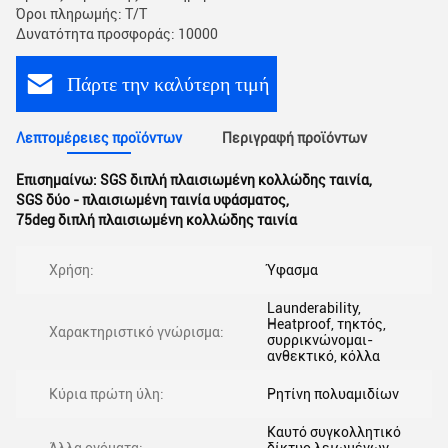
Όροι πληρωμής: T/T
Δυνατότητα προσφοράς: 10000
Πάρτε την καλύτερη τιμή
Λεπτομέρειες προϊόντων
Περιγραφή προϊόντων
Επισημαίνω:
SGS διπλή πλαισιωμένη κολλώδης ταινία
,
SGS δύο - πλαισιωμένη ταινία υφάσματος
,
75deg διπλή πλαισιωμένη κολλώδης ταινία
Χρήση:
Ύφασμα
Launderability,
Heatproof, τηκτός,
Χαρακτηριστικό γνώρισμα:
συρρικνώνομαι-
ανθεκτικό, κόλλα
Κύρια πρώτη ύλη:
Ρητίνη πολυαμιδίων
Καυτό συγκολλητικό