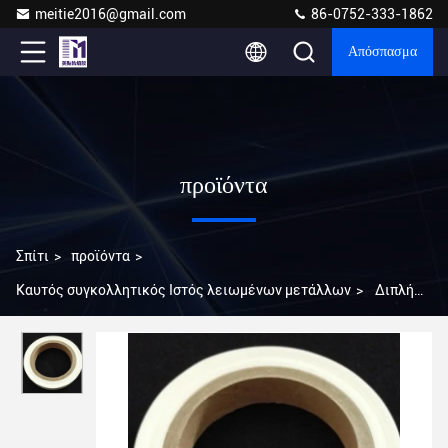
meitie2016@gmail.com
86-0752-333-1862
Απόσπασμα
προϊόντα
Σπίτι
>
προϊόντα
>
Καυτός συγκολλητικός Ιστός λειωμένων μετάλλων
>
Διπλή
πλαισιωμένη κολλώδης ταινία 75 βαθμών για την ανθεκτική στη
θερμότητα κολλητική ταινία υφάσματος