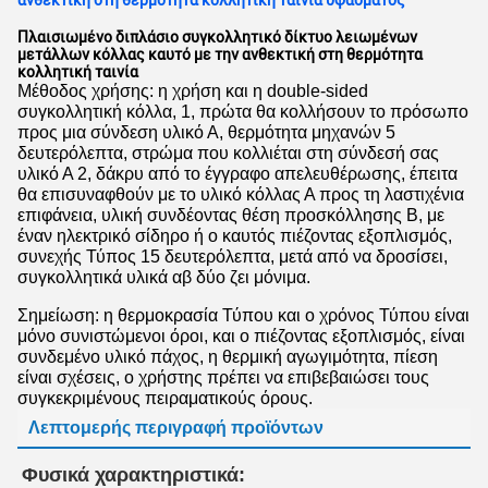
ανθεκτική στη θερμότητα κολλητική ταινία υφάσματος
Πλαισιωμένο διπλάσιο συγκολλητικό δίκτυο λειωμένων
μετάλλων κόλλας καυτό με την ανθεκτική στη θερμότητα
κολλητική ταινία
Μέθοδος χρήσης: η χρήση και η double-sided
συγκολλητική κόλλα, 1, πρώτα θα κολλήσουν το πρόσωπο
προς μια σύνδεση υλικό Α, θερμότητα μηχανών 5
δευτερόλεπτα, στρώμα που κολλιέται στη σύνδεσή σας
υλικό Α 2, δάκρυ από το έγγραφο απελευθέρωσης, έπειτα
θα επισυναφθούν με το υλικό κόλλας Α προς τη λαστιχένια
επιφάνεια, υλική συνδέοντας θέση προσκόλλησης Β, με
έναν ηλεκτρικό σίδηρο ή ο καυτός πιέζοντας εξοπλισμός,
συνεχής Τύπος 15 δευτερόλεπτα, μετά από να δροσίσει,
συγκολλητικά υλικά αβ δύο ζει μόνιμα.
Σημείωση: η θερμοκρασία Τύπου και ο χρόνος Τύπου είναι
μόνο συνιστώμενοι όροι, και ο πιέζοντας εξοπλισμός, είναι
συνδεμένο υλικό πάχος, η θερμική αγωγιμότητα, πίεση
είναι σχέσεις, ο χρήστης πρέπει να επιβεβαιώσει τους
συγκεκριμένους πειραματικούς όρους.
Λεπτομερής περιγραφή προϊόντων
Φυσικά χαρακτηριστικά: